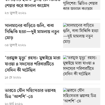
শেয়ার করে জানাল কংগ্রেস
২৩ জুলাই ২০২৬
সালমানের বাড়িতে গুলি, বাবা
সিদ্দিকি হত্যা—দুই মামলায় নতুন
মোড়
০৪ জুলাই ২০২৬
‘তরমুজ মৃত্যু’ রহস্য: মুম্বাইয়ে মারা
যাওয়া ৪ সদস্যের পরিবারটিতে
সেদিন কী ঘটেছিল
১৪ মে ২০২৬
ভারতে যৌন সহিংসতার ভয়াবহ
চিত্র ‘আশশি’-তে
১০ মার্চ ২০২৬