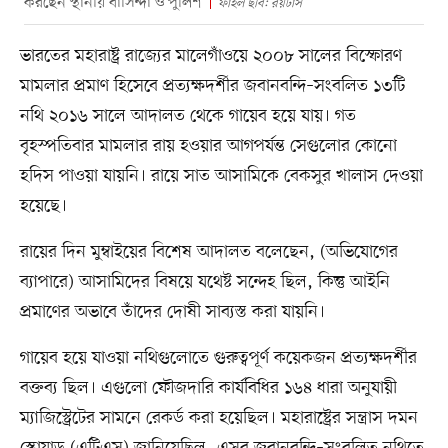
করছেন স্থানীয় বাসিন্দা ও পুলিশ
ফাইল ছবি: রয়টার্স
ভারতের মহারাষ্ট্র রাজ্যের মালেগাঁওয়ে ২০০৮ সালের বিস্ফোরণ
মামলার প্রমাণ হিসেবে প্রত্যক্ষদর্শীর জবানবন্দি–সংবলিত ১৩টি
নথি ২০১৬ সালে আদালত থেকে গায়েব হয়ে যায়। গত
বৃহস্পতিবার মামলার রায় হওয়ার আগপর্যন্ত সেগুলোর কোনো
হদিস পাওয়া যায়নি। রায়ে সাত আসামিকে বেকসুর খালাস দেওয়া
হয়েছে।
রায়ের দিন মুম্বাইয়ের বিশেষ আদালত বলেছেন, (অভিযোগের
ব্যাপারে) আসামিদের বিষয়ে যথেষ্ট সন্দেহ ছিল, কিন্তু আইনি
প্রমাণের অভাবে তাঁদের দোষী সাব্যস্ত করা যায়নি।
গায়েব হয়ে যাওয়া নথিগুলোতে গুরুত্বপূর্ণ কয়েকজন প্রত্যক্ষদর্শীর
বক্তব্য ছিল। এগুলো ফৌজদারি কার্যবিধির ১৬৪ ধারা অনুযায়ী
ম্যাজিস্ট্রেটের সামনে রেকর্ড করা হয়েছিল। মহারাষ্ট্রের সন্ত্রাস দমন
স্কোয়াড (এটিএস) জানিয়েছিল, এসব জবানবন্দি–সংবলিত নথিতে