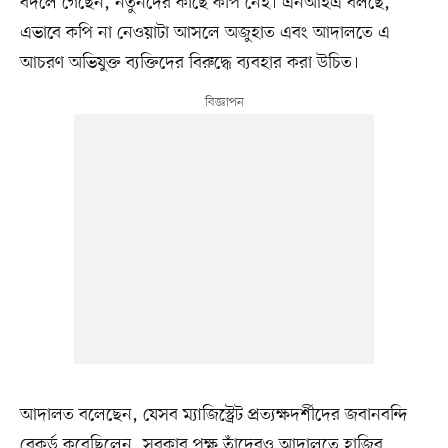
বদলে গেছেন, নতুনদের কাছে কপি নেই। এনআইএ বলছে,
এভাবে কপি না নেওয়াটা আসলে অজুহাত এবং আদালতে এ
আচরণ অভিযুক্ত ব্যক্তিদের বিরুদ্ধে ব্যবহার করা উচিত।
আদালত বলেছেন, যেসব ম্যাজিস্ট্রেট প্রত্যক্ষদর্শীদের জবানবন্দি
রেকর্ড করেছিলেন, সরকার পক্ষ তাঁদেরও আদালতে হাজির