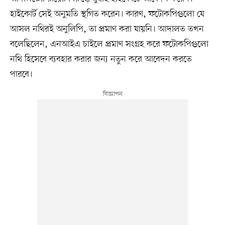
হাইকোর্ট সেই অনুমতি স্থগিত করেন। কারণ, ফটোকপিগুলো যে
আসল নথিরই অনুলিপি, তা প্রমাণ করা যায়নি। আদালত তখন
বলেছিলেন, এনআইএ চাইলে প্রমাণ সংগ্রহ করে ফটোকপিগুলো
নথি হিসেবে ব্যবহার করার জন্য নতুন করে আবেদন করতে
পারবে।