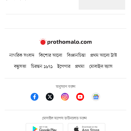
নাগরিক সংবাদ
কিশোর আলো
বিজ্ঞানচিন্তা
প্রথম আলো ট্রাস্ট
বন্ধুসভা
চিরন্তন ১৯৭১
ইপেপার
প্রথমা
মোবাইল ভ্যাস
অনুসরণ করুন
মোবাইল অ্যাপস ডাউনলোড করুন