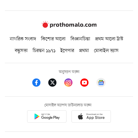
নাগরিক সংবাদ
কিশোর আলো
বিজ্ঞানচিন্তা
প্রথম আলো ট্রাস্ট
বন্ধুসভা
চিরন্তন ১৯৭১
ইপেপার
প্রথমা
মোবাইল ভ্যাস
অনুসরণ করুন
মোবাইল অ্যাপস ডাউনলোড করুন