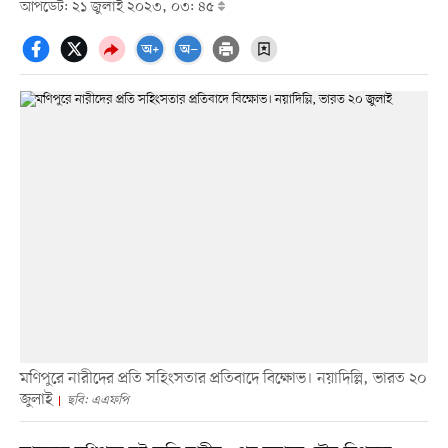
আপডেট: ২১ জুলাই ২০২৩, ০৩: ৪৫
মণিপুরে নারীদের প্রতি সহিংসতার প্রতিবাদে বিক্ষোভ। নয়াদিল্লি, ভারত ২০
জুলাই
ছবি: এএফপি