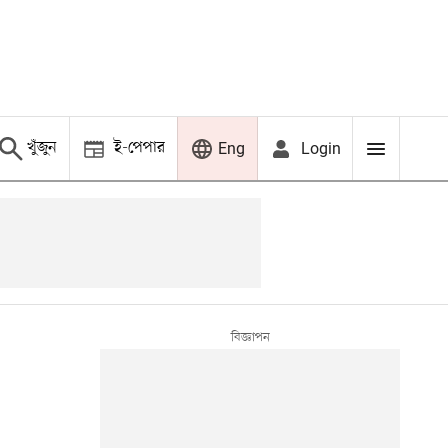
খুঁজুন
ই-পেপার
Login
Eng