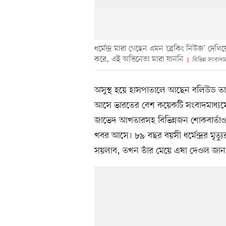
ধর্মেন্দ্র মারা গেছেন এমন ‘ব্রেকিং নিউজ’ দেখ
করে, এই অভিনেতা মারা যাননি
বিভিন্ন সংবাদমা
অসুস্থ হয়ে হাসপাতালে আছেন বলিউড তারকা
আসে ভারতের বেশ কয়েকটি সংবাদমাধ্যমে। ভা
জাভেদ আখতারসহ বিভিন্নজন শোকবার্তাও 
খবর আসে। ৮৯ বছর বয়সী ধর্মেন্দ্রর মৃত
সয়লাব, তখন তাঁর মেয়ে এষা দেওল জানা