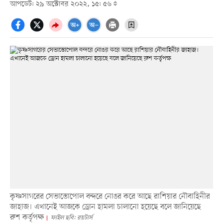
আপডেট: ২৯ অক্টোবর ২০২২, ১৫: ৫৬
কৃষ্ণসাগরের সেভাস্তোপোল বন্দরে নোঙর করে আছে রাশিয়ার নৌবাহিনীর
জাহাজ। এখানেই আজকে ড্রোন হামলা চালানো হয়েছে বলে জানিয়েছে
রুশ কর্তৃপক্ষ
ফাইল ছবি: রয়টার্স