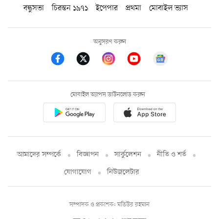
বন্ধুসভা
চিরন্তন ১৯৭১
ইপেপার
প্রথমা
মোবাইল ভ্যাস
অনুসরণ করুন
মোবাইল অ্যাপস ডাউনলোড করুন
আমাদের সম্পর্কে
বিজ্ঞাপন
সার্কুলেশন
নীতি ও শর্ত
যোগাযোগ
নিউজলেটার
সম্পাদক ও প্রকাশক: মতিউর রহমান