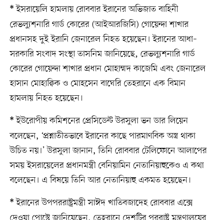
ইসরায়েলি হামলায় রোববার ইরানের অভিজাত বাহিনী
*
রেভল্যুশনারি গার্ড কোরের (আইআরজিসি) গোয়েন্দা শাখার
প্রধানসহ দুই ইরানি জেনারেল নিহত হয়েছেন। ইরানের আধা–
সরকারি সংবাদ সংস্থা তাসনিম জানিয়েছে, রেভল্যুশনারি গার্ড
কোরের গোয়েন্দা শাখার প্রধান মোহাম্মদ কাজেমি এবং জেনারেল
হাসান মোহাক্বিক ও মোহসেন বাঘেরি তেহরানে এক বিমান
হামলায় নিহত হয়েছেন।
ইউরোপীয় কমিশনের প্রেসিডেন্ট উরসুলা ভন ডার লিয়েন
*
বলেছেন, ‘প্রশ্নাতীতভাবে ইরানের কাছে পারমাণবিক অস্ত্র থাকা
উচিত নয়।’ উরসুলা জানান, তিনি রোববার টেলিফোনে আলাপের
সময় ইসরায়েলের প্রধানমন্ত্রী বেনিয়ামিন নেতানিয়াহুকেও এ কথা
বলেছেন। এ বিষয়ে তিনি আর নেতানিয়াহু একমত হয়েছেন।
ইরানের উপপররাষ্ট্রমন্ত্রী সাঈদ খাতিবজাদেহ রোববার এক্সে
*
দেওয়া পোস্টে জানিয়েছেন, তেহরানে দেশটির পররাষ্ট্র মন্ত্রণালয়ের