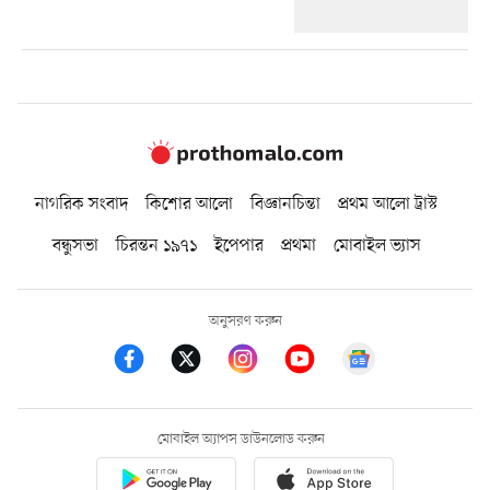
নাগরিক সংবাদ
কিশোর আলো
বিজ্ঞানচিন্তা
প্রথম আলো ট্রাস্ট
বন্ধুসভা
চিরন্তন ১৯৭১
ইপেপার
প্রথমা
মোবাইল ভ্যাস
অনুসরণ করুন
মোবাইল অ্যাপস ডাউনলোড করুন