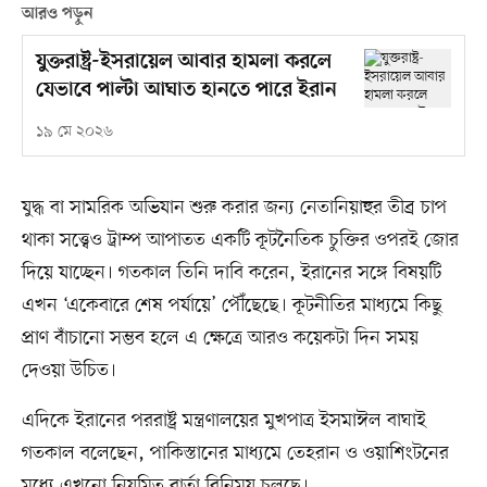
আরও পড়ুন
যুক্তরাষ্ট্র-ইসরায়েল আবার হামলা করলে
যেভাবে পাল্টা আঘাত হানতে পারে ইরান
১৯ মে ২০২৬
যুদ্ধ বা সামরিক অভিযান শুরু করার জন্য নেতানিয়াহুর তীব্র চাপ
থাকা সত্ত্বেও ট্রাম্প আপাতত একটি কূটনৈতিক চুক্তির ওপরই জোর
দিয়ে যাচ্ছেন। গতকাল তিনি দাবি করেন, ইরানের সঙ্গে বিষয়টি
এখন ‘একেবারে শেষ পর্যায়ে’ পৌঁছেছে। কূটনীতির মাধ্যমে কিছু
প্রাণ বাঁচানো সম্ভব হলে এ ক্ষেত্রে আরও কয়েকটা দিন সময়
দেওয়া উচিত।
এদিকে ইরানের পররাষ্ট্র মন্ত্রণালয়ের মুখপাত্র ইসমাঈল বাঘাই
গতকাল বলেছেন, পাকিস্তানের মাধ্যমে তেহরান ও ওয়াশিংটনের
মধ্যে এখনো নিয়মিত বার্তা বিনিময় চলছে।