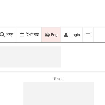
খুঁজুন
ই-পেপার
Login
Eng