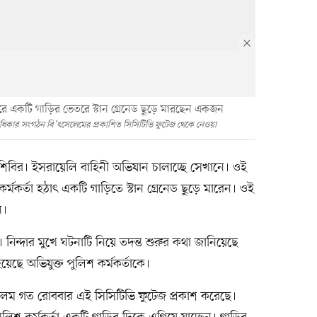
বিরে একটি গাড়ির ভেতরে স্টান গ্রেনেড ছুড়ে মারছেন একজন
ধিকার সংগঠন বি’ৎসেলেমের প্রকাশিত সিসিটিভি ফুটেজ থেকে নেওয়া
থীশিবির। ইসরায়েলি বাহিনী অভিযান চালাচ্ছে সেখানে। ওই
মকর্তা হঠাৎ একটি গাড়িতে স্টান গ্রেনেড ছুড়ে মারেন। ওই
ন।
িন্দার মুখে ঘটনাটি নিয়ে তদন্ত শুরুর কথা জানিয়েছে
েছে অভিযুক্ত পুলিশ কর্মকর্তাকে।
েম গত রোববার এই সিসিটিভি ফুটেজ প্রকাশ করেছে।