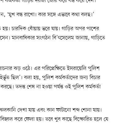
শ কর্মকর্তা গাড়ির দরজা জোর করে বন্ধ করে দেন।
ন, ‘মুখ বন্ধ রাখো। কার সঙ্গে এভাবে কথা বলছ।’
ফোরিত হয়। চারদিক ধোঁয়ায় ভরে যায়। গাড়ির অপর পাশের
আসেন। মানবাধিকার সংগঠন বি’ৎসেলেম জানায়, গাড়িতে
োচনার ঝড় ওঠে। এর পরিপ্রেক্ষিতে ইসরায়েলি পুলিশ
্ভূত ছিল’। বলা হয়, পুলিশ কর্মকর্তাদের জন্য বিচার
করছে। তদন্ত শেষ না হওয়া পর্যন্ত ওই পুলিশ কর্মকর্তা
োর ঝলকানি দেখা যায় এবং কান ফাটানো শব্দ শোনা যায়।
বিহ্বল করে ফেলা হয়। তবে খুব কাছে বিস্ফোরিত হলে যে