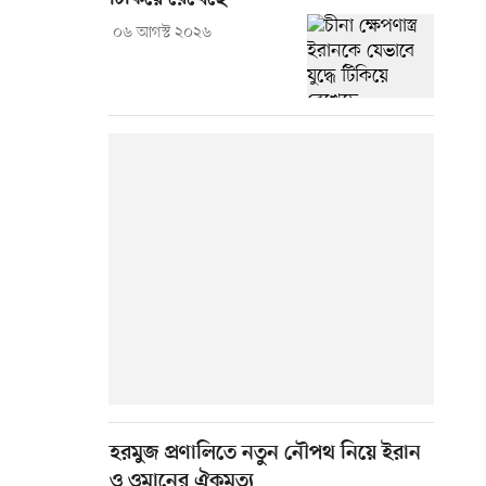
০৬ আগস্ট ২০২৬
হরমুজ প্রণালিতে নতুন নৌপথ নিয়ে ইরান
ও ওমানের ঐকমত্য