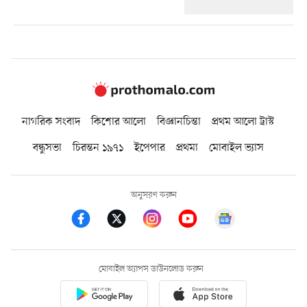
নাগরিক সংবাদ
কিশোর আলো
বিজ্ঞানচিন্তা
প্রথম আলো ট্রাস্ট
বন্ধুসভা
চিরন্তন ১৯৭১
ইপেপার
প্রথমা
মোবাইল ভ্যাস
অনুসরণ করুন
মোবাইল অ্যাপস ডাউনলোড করুন