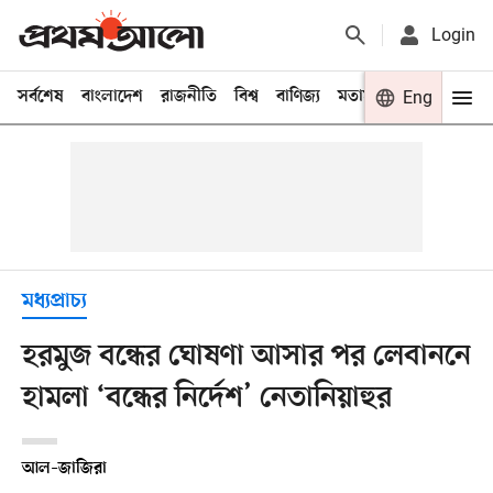
Login
সর্বশেষ
বাংলাদেশ
রাজনীতি
বিশ্ব
বাণিজ্য
মতামত
খেলা
Eng
বিনো
মধ্যপ্রাচ্য
হরমুজ বন্ধের ঘোষণা আসার পর লেবাননে
হামলা ‘বন্ধের নির্দেশ’ নেতানিয়াহুর
আল–জাজিরা