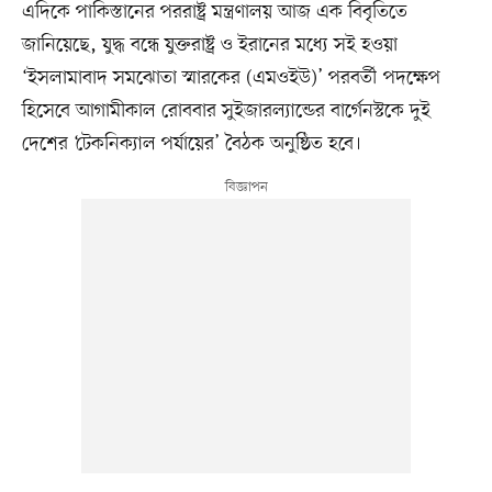
এদিকে পাকিস্তানের পররাষ্ট্র মন্ত্রণালয় আজ এক বিবৃতিতে
জানিয়েছে, যুদ্ধ বন্ধে যুক্তরাষ্ট্র ও ইরানের মধ্যে সই হওয়া
‘ইসলামাবাদ সমঝোতা স্মারকের (এমওইউ)’ পরবর্তী পদক্ষেপ
হিসেবে আগামীকাল রোববার সুইজারল্যান্ডের বার্গেনস্টকে দুই
দেশের ‘টেকনিক্যাল পর্যায়ের’ বৈঠক অনুষ্ঠিত হবে।