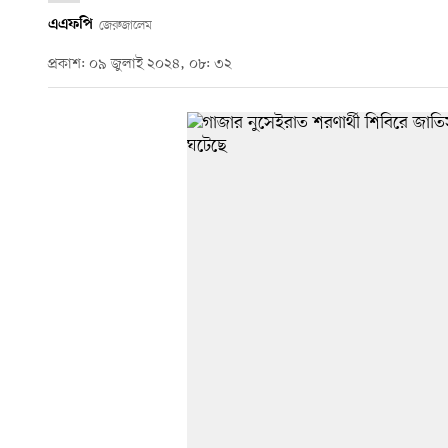
এএফপি
জেরুজালেম
প্রকাশ: ০৯ জুলাই ২০২৪, ০৮: ৩২