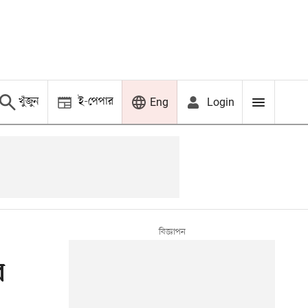
খুঁজুন
ই-পেপার
Login
Eng
র