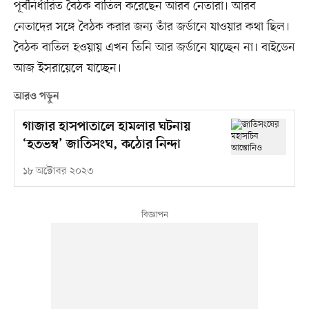
পূর্বনির্ধারিত বৈঠক বাতিল করেছেন আরব নেতারা। আরব
নেতাদের সঙ্গে বৈঠক করার জন্য তাঁর জর্ডানে যাওয়ার কথা ছিল।
বৈঠক বাতিল হওয়ায় এখন তিনি আর জর্ডানে যাচ্ছেন না। বাইডেন
আজ ইসরায়েলে যাচ্ছেন।
আরও পড়ুন
গাজার হাসপাতালে হামলার ঘটনায়
‘হতভম্ব’ জাতিসংঘ, কঠোর নিন্দা
১৮ অক্টোবর ২০২৩