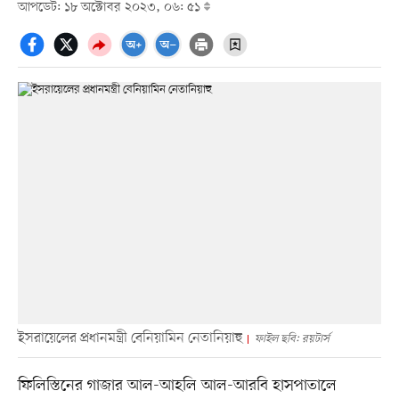
আপডেট: ১৮ অক্টোবর ২০২৩, ০৬: ৫১
ইসরায়েলের প্রধানমন্ত্রী বেনিয়ামিন নেতানিয়াহু
ফাইল ছবি: রয়টার্স
ফিলিস্তিনের গাজার আল-আহলি আল-আরবি হাসপাতালে