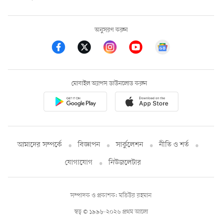
অনুসরণ করুন
মোবাইল অ্যাপস ডাউনলোড করুন
আমাদের সম্পর্কে
বিজ্ঞাপন
সার্কুলেশন
নীতি ও শর্ত
যোগাযোগ
নিউজলেটার
সম্পাদক ও প্রকাশক: মতিউর রহমান
স্বত্ব © ১৯৯৮-২০২৬ প্রথম আলো