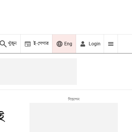
খুঁজুন
ই-পেপার
Login
Eng
ই