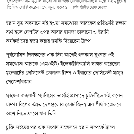
প্রেসিডেন্ট এমানুয়েল মাখোঁ সামাজিক যোগাযোগমাধ্যম এক্সে ওই মুহূর্তের
ভিডিও পোস্ট করেন। ১৭ জুন, ২০২৬
ছবি: ভিডিও থেকে নেওয়া
ইরান যুদ্ধ অবসানে সই হওয়া সমঝোতা স্মারকের প্রতিশ্রুতি রক্ষায়
ব্যর্থ হলে দেশটির ওপর আবার হামলা চালানো ও ইরানি
কর্মকর্তাদের হত্যা করার হুমকি দিয়েছেন ট্রাম্প।
পূর্বঘোষিত দিনক্ষণের এক দিন আগেই গতকাল বুধবার ওই
সমঝোতা স্মারকে (এমওইউ) ইলেকট্রনিক্যালি স্বাক্ষর করেছেন
যুক্তরাষ্ট্রের প্রেসিডেন্ট ডোনাল্ড ট্রাম্প ও ইরানের প্রেসিডেন্ট মাসুদ
পেজেশকিয়ান।
ফ্রান্সের রাজধানী প্যারিসের ভার্সাই প্রাসাদে চুক্তিটিতে সই করেন
ট্রাম্প। বিশ্বের উন্নত দেশগুলোর জোট জি–৭ এর শীর্ষ সম্মেলনে
অংশ নিতে ফ্রান্সে যান তিনি।
চুক্তি সইয়ের পর এক সংবাদ সম্মেলনে ইরান সম্পর্কে ট্রাম্প