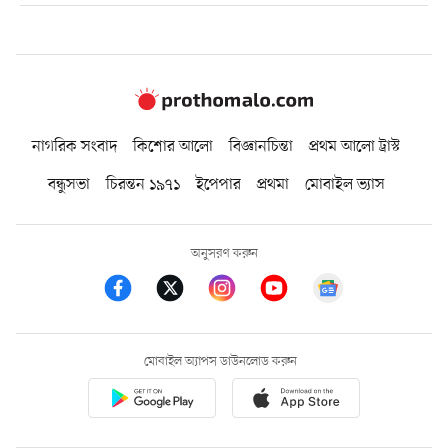
নাগরিক সংবাদ
কিশোর আলো
বিজ্ঞানচিন্তা
প্রথম আলো ট্রাস্ট
বন্ধুসভা
চিরন্তন ১৯৭১
ইপেপার
প্রথমা
মোবাইল ভ্যাস
অনুসরণ করুন
মোবাইল অ্যাপস ডাউনলোড করুন