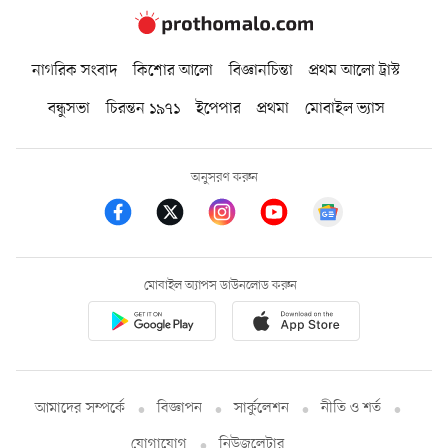
নাগরিক সংবাদ
কিশোর আলো
বিজ্ঞানচিন্তা
প্রথম আলো ট্রাস্ট
বন্ধুসভা
চিরন্তন ১৯৭১
ইপেপার
প্রথমা
মোবাইল ভ্যাস
অনুসরণ করুন
মোবাইল অ্যাপস ডাউনলোড করুন
আমাদের সম্পর্কে
বিজ্ঞাপন
সার্কুলেশন
নীতি ও শর্ত
যোগাযোগ
নিউজলেটার