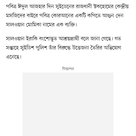
পবিত্র ঈদুল আজহার দিন সুইডেনের রাজধানী স্টকহোমের কেন্দ্রীয়
মসজিদের বাইরে পবিত্র কোরআনের একটি কপিতে আগুন দেন
সালওয়ান মোমিকা নামের এক ব্যক্তি।
সালওয়ান ইরাকি বংশোদ্ভূত আশ্রয়প্রার্থী বলে জানা গেছে। গত
সপ্তাহে সুইডিশ পুলিশ তাঁর বিরুদ্ধে উত্তেজনা তৈরির অভিযোগ
এনেছে।