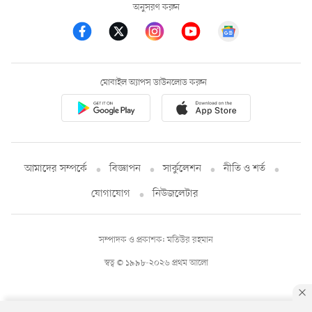
অনুসরণ করুন
মোবাইল অ্যাপস ডাউনলোড করুন
আমাদের সম্পর্কে
বিজ্ঞাপন
সার্কুলেশন
নীতি ও শর্ত
যোগাযোগ
নিউজলেটার
সম্পাদক ও প্রকাশক: মতিউর রহমান
স্বত্ব © ১৯৯৮-২০২৬ প্রথম আলো