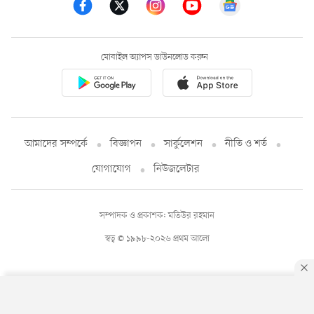
মোবাইল অ্যাপস ডাউনলোড করুন
আমাদের সম্পর্কে
বিজ্ঞাপন
সার্কুলেশন
নীতি ও শর্ত
যোগাযোগ
নিউজলেটার
সম্পাদক ও প্রকাশক: মতিউর রহমান
স্বত্ব © ১৯৯৮-২০২৬ প্রথম আলো