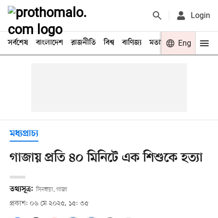
Login
সর্বশেষ
বাংলাদেশ
রাজনীতি
বিশ্ব
বাণিজ্য
মতামত
খেলা
Eng
বিনো
মধ্যপ্রাচ্য
গাজায় প্রতি ৪০ মিনিটে এক শিশুকে হত্যা
তথ্যসূত্র:
সিনহুয়া, গাজা
প্রকাশ: ০৬ মে ২০২৫, ১৫: ৩৫