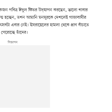
োকজন পবিত্র ঈদুল ফিতর উদ্‌যাপন করছেন, ভালো খাবার
ত্ম হচ্ছেন, তখন আমানি মনসুরকে দেখলেই গাজাবাসীর
 উৎসবটা এবার নেই। ইসরায়েলের হামলা থেকে প্রাণ বাঁচাতে
েরোচ্ছে তাঁদের।