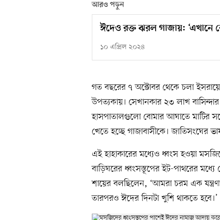
আরও পড়ুন
ঈদেও রক্ত ঝরল গাজায়: ‘এখানে
১০ এপ্রিল ২০২৪
গত বছরের ৭ অক্টোবর থেকে চলা ইসরায়
উপত্যকায়। সেখানকার ২৩ লাখ বাসিন্দার
হাসপাতালগুলো বোমার আঘাতে মাটির সঙ্
খেতে হচ্ছে গাজাবাসীকে। জাতিসংঘের ভাষ্
এই হাহাকারের মধ্যেও ধ্বংস হওয়া মসজি
বাড়িঘরের ধ্বংসস্তূপের ইট-পাথরের মধ্যে
শায়ের বলছিলেন, ‘আমরা চরম এক যন্ত্রণা
তারপরও ঈদের দিনটা খুশি থাকতে হবে।’