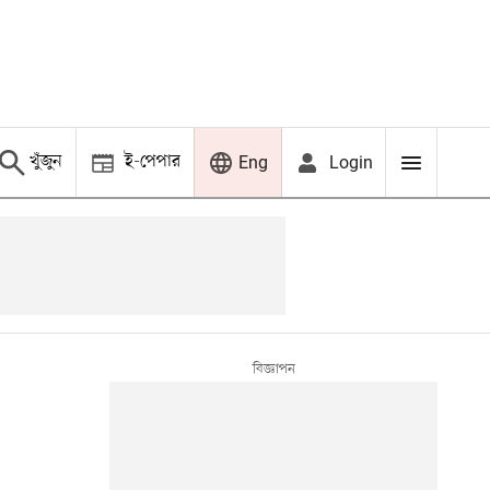
খুঁজুন
ই-পেপার
Login
Eng