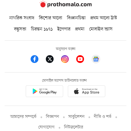
নাগরিক সংবাদ
কিশোর আলো
বিজ্ঞানচিন্তা
প্রথম আলো ট্রাস্ট
বন্ধুসভা
চিরন্তন ১৯৭১
ইপেপার
প্রথমা
মোবাইল ভ্যাস
অনুসরণ করুন
মোবাইল অ্যাপস ডাউনলোড করুন
আমাদের সম্পর্কে
বিজ্ঞাপন
সার্কুলেশন
নীতি ও শর্ত
যোগাযোগ
নিউজলেটার