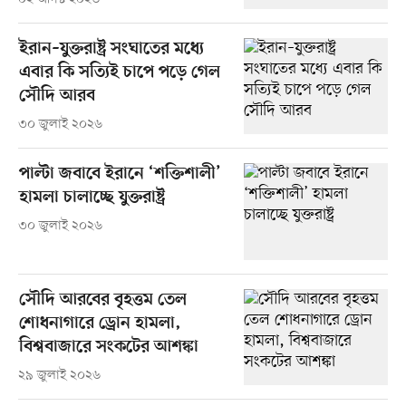
ইরান–যুক্তরাষ্ট্র সংঘাতের মধ্যে
এবার কি সত্যিই চাপে পড়ে গেল
সৌদি আরব
৩০ জুলাই ২০২৬
পাল্টা জবাবে ইরানে ‘শক্তিশালী’
হামলা চালাচ্ছে যুক্তরাষ্ট্র
৩০ জুলাই ২০২৬
সৌদি আরবের বৃহত্তম তেল
শোধনাগারে ড্রোন হামলা,
বিশ্ববাজারে সংকটের আশঙ্কা
২৯ জুলাই ২০২৬