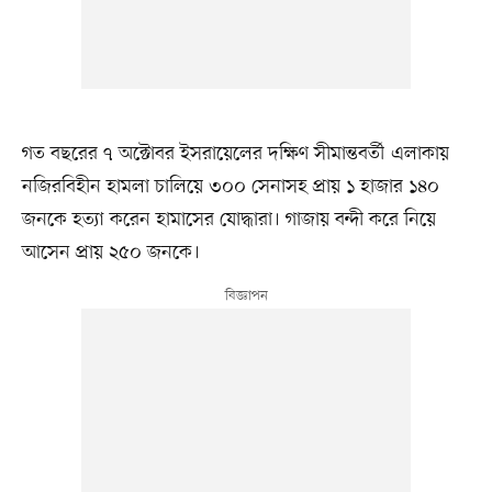
গত বছরের ৭ অক্টোবর ইসরায়েলের দক্ষিণ সীমান্তবর্তী এলাকায়
নজিরবিহীন হামলা চালিয়ে ৩০০ সেনাসহ প্রায় ১ হাজার ১৪০
জনকে হত্যা করেন হামাসের যোদ্ধারা। গাজায় বন্দী করে নিয়ে
আসেন প্রায় ২৫০ জনকে।