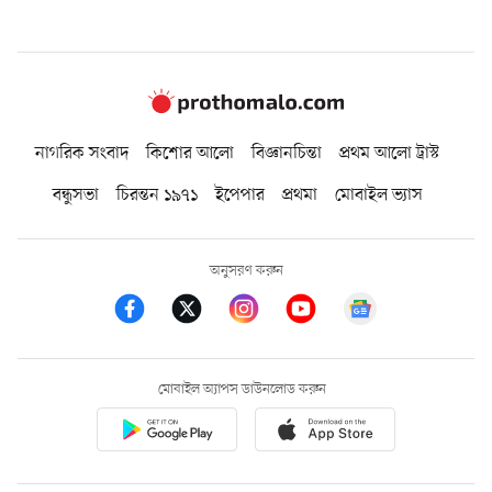
নাগরিক সংবাদ
কিশোর আলো
বিজ্ঞানচিন্তা
প্রথম আলো ট্রাস্ট
বন্ধুসভা
চিরন্তন ১৯৭১
ইপেপার
প্রথমা
মোবাইল ভ্যাস
অনুসরণ করুন
মোবাইল অ্যাপস ডাউনলোড করুন