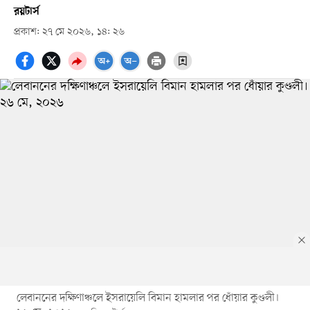
রয়টার্স
প্রকাশ: ২৭ মে ২০২৬, ১৪: ২৬
লেবাননের দক্ষিণাঞ্চলে ইসরায়েলি বিমান হামলার পর ধোঁয়ার কুণ্ডলী।