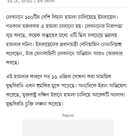
২৬ মে, ২০২৬
ছবি: রয়টার্স।
লেবাননে ১২০টির বেশি বিমান হামলা চালিয়েছে ইসরায়েল।
গতকাল মঙ্গলবার এ হামলা চালানো হয়। লেবাননের নিরাপত্তা
সূত্র বলছে, কয়েক সপ্তাহের মধ্যে এটি ছিল সবচেয়ে ভয়াবহ
হামলার ঘটনা। ইসরায়েলের প্রধানমন্ত্রী বেনিয়ামিন নেতানিয়াহু
বলেছেন, তাঁর সেনাবাহিনী লেবাননে অভিযান আরও জোরদার
করছে।
এই হামলার কারণে গত ১৬ এপ্রিল ঘোষণা করা সাময়িক
যুদ্ধবিরতি এখন হুমকির মুখে পড়েছে। অন্যদিকে ইরান অভিযোগ
করেছে, যুক্তরাষ্ট্র দক্ষিণ ইরানে হামলা চালিয়ে আরেকটি আলাদা
যুদ্ধবিরতি চুক্তি লঙ্ঘন করেছে।