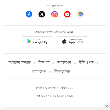
অনুসরণ করুন
মোবাইল অ্যাপস ডাউনলোড করুন
আমাদের সম্পর্কে
বিজ্ঞাপন
সার্কুলেশন
নীতি ও শর্ত
যোগাযোগ
নিউজলেটার
সম্পাদক ও প্রকাশক: মতিউর রহমান
স্বত্ব © ১৯৯৮-২০২৬ প্রথম আলো