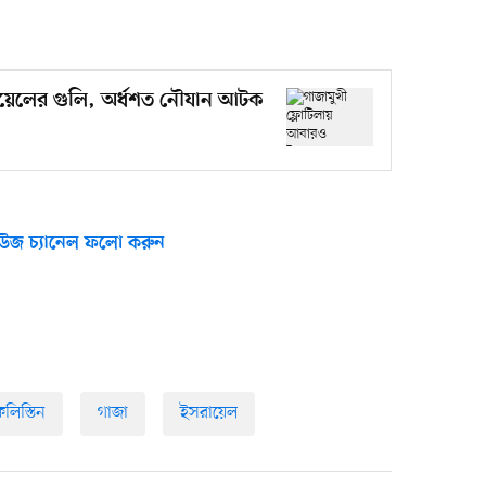
ায়েলের গুলি, অর্ধশত নৌযান আটক
উজ চ্যানেল ফলো করুন
িলিস্তিন
গাজা
ইসরায়েল