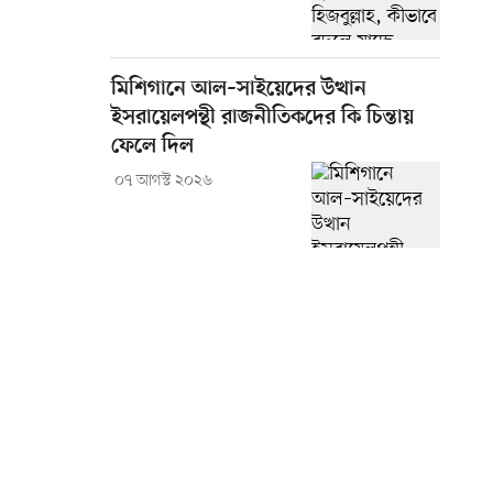
মিশিগানে আল–সাইয়েদের উত্থান
ইসরায়েলপন্থী রাজনীতিকদের কি চিন্তায়
ফেলে দিল
০৭ আগস্ট ২০২৬