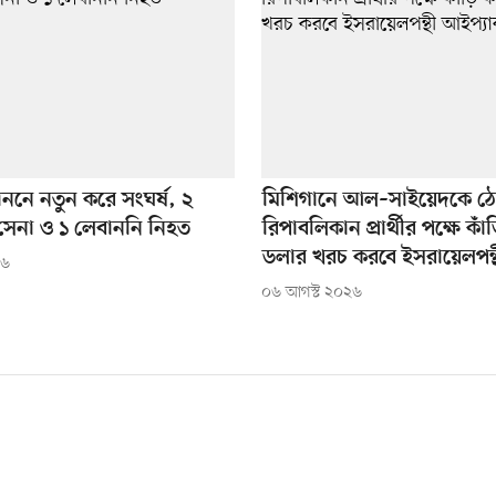
াননে নতুন করে সংঘর্ষ, ২
মিশিগানে আল–সাইয়েদকে ঠে
সেনা ও ১ লেবাননি নিহত
রিপাবলিকান প্রার্থীর পক্ষে কাঁ
ডলার খরচ করবে ইসরায়েলপন্
২৬
০৬ আগস্ট ২০২৬