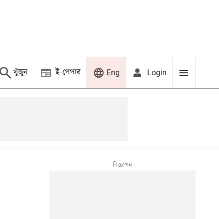
খুঁজুন
ই-পেপার
Login
Eng