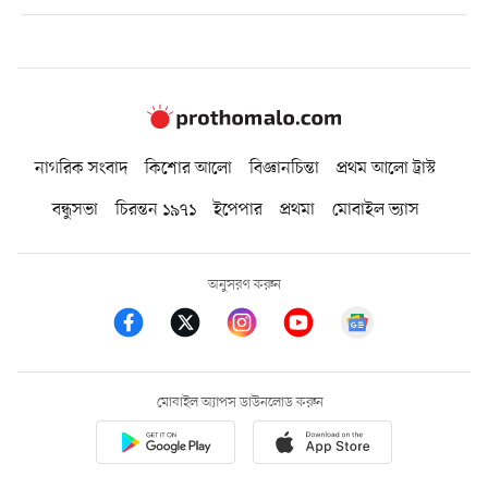
নাগরিক সংবাদ
কিশোর আলো
বিজ্ঞানচিন্তা
প্রথম আলো ট্রাস্ট
বন্ধুসভা
চিরন্তন ১৯৭১
ইপেপার
প্রথমা
মোবাইল ভ্যাস
অনুসরণ করুন
মোবাইল অ্যাপস ডাউনলোড করুন