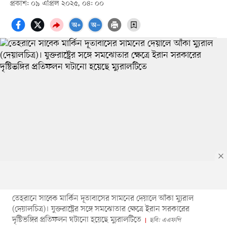
প্রকাশ: ০৯ এপ্রিল ২০২৫, ০৪: ০০
তেহরানে সাবেক মার্কিন দূতাবাসের সামনের দেয়ালে আঁকা ম্যুরাল
(দেয়ালচিত্র)। যুক্তরাষ্ট্রের সঙ্গে সমঝোতার ক্ষেত্রে ইরান সরকারের
দৃষ্টিভঙ্গির প্রতিফলন ঘটানো হয়েছে ম্যুরালটিতে
ছবি: এএফপি