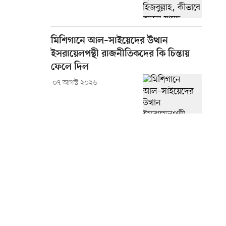
মিশিগানে আল–সাইয়েদের উত্থান
ইসরায়েলপন্থী রাজনীতিকদের কি চিন্তায়
ফেলে দিল
০৭ আগস্ট ২০২৬