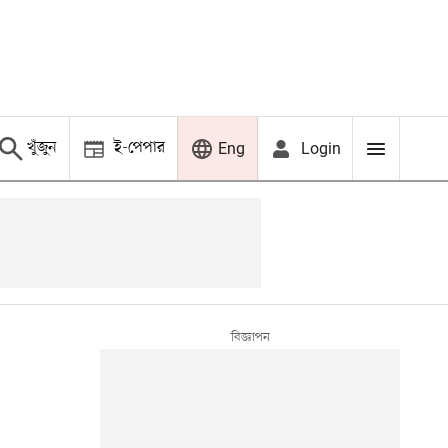
খুঁজুন
ই-পেপার
Login
Eng