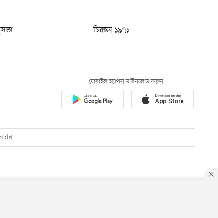
ধুসভা
চিরন্তন ১৯৭১
মোবাইল অ্যাপস ডাউনলোড করুন
েটার