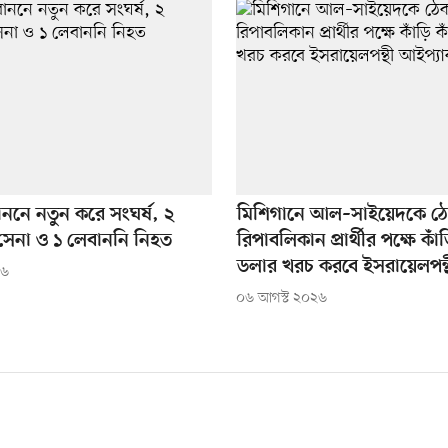
াননে নতুন করে সংঘর্ষ, ২
মিশিগানে আল–সাইয়েদকে ঠে
সেনা ও ১ লেবাননি নিহত
রিপাবলিকান প্রার্থীর পক্ষে কাঁ
ডলার খরচ করবে ইসরায়েলপন্
২৬
০৬ আগস্ট ২০২৬