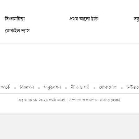
বিজ্ঞানচিন্তা
প্রথম আলো ট্রাস্ট
বন্
মোবাইল ভ্যাস
্পর্কে
বিজ্ঞাপন
সার্কুলেশন
নীতি ও শর্ত
যোগাযোগ
নিউজল
স্বত্ব © ১৯৯৮-২০২৬ প্রথম আলো
সম্পাদক ও প্রকাশক: মতিউর রহমান