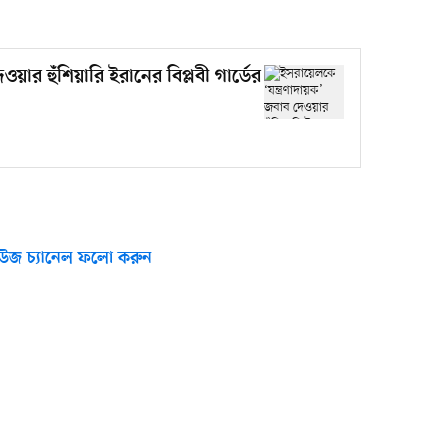
য়ার হুঁশিয়ারি ইরানের বিপ্লবী গার্ডের
উজ চ্যানেল ফলো করুন