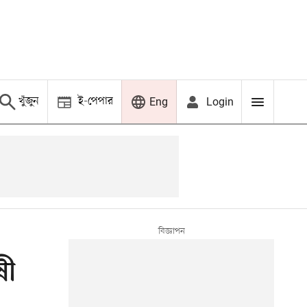
খুঁজুন
ই-পেপার
Login
Eng
ষী