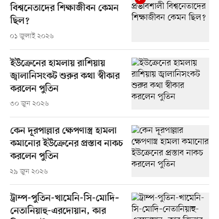
বিশ্বনেতাদের শিক্ষাজীবন কেমন
ছিল?
০১ জুলাই ২০২৬
ইউক্রেনের হামলায় রাশিয়ায়
জ্বালানিসংকট শুরুর কথা স্বীকার
করলেন পুতিন
৩০ জুন ২০২৬
কেন দূরপাল্লার ক্ষেপণাস্ত্র হামলা
কমানোর ইউক্রেনের প্রস্তাব নাকচ
করলেন পুতিন
২৯ জুন ২০২৬
ট্রাম্প-পুতিন-খামেনি-সি-মোদি–
নেতানিয়াহু-এরদোয়ান, কার