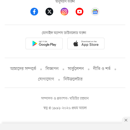
অনুসরণ করুন
মোবাইল অ্যাপস ডাউনলোড করুন
আমাদের সম্পর্কে
বিজ্ঞাপন
সার্কুলেশন
নীতি ও শর্ত
যোগাযোগ
নিউজলেটার
সম্পাদক ও প্রকাশক: মতিউর রহমান
স্বত্ব © ১৯৯৮-২০২৬ প্রথম আলো