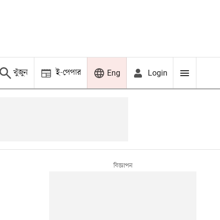
খুঁজুন
ই-পেপার
Login
Eng