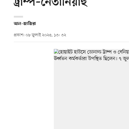
ট্রাম্প–নেতানিয়াহু
আল–জাজিরা
প্রকাশ: ০৮ জুলাই ২০২৫, ১৩: ৩২