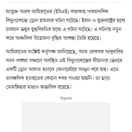
সংযুক্ত আরব আমিরাতের (ইউএই) বারাকাহ পারমাণবিক
বিদ্যুৎকেন্দ্রে ড্রোন হামলার ঘটনা ঘটেছে। ইরান ও যুক্তরাষ্ট্রের মধ্যে
চলমান ভঙ্গুর যুদ্ধবিরতির মধ্যে এ ঘটনা ঘটেছে। এ ঘটনায় নতুন
করে আঞ্চলিক উত্তেজনা বৃদ্ধির আশঙ্কা তৈরি হয়েছে।
আমিরাতের সংশ্লিষ্ট কর্তৃপক্ষ জানিয়েছে, আজ রোববার আবুধাবির
আল-ধাফরা অঞ্চলে অবস্থিত এই বিদ্যুৎকেন্দ্রের সীমানার ভেতরে
একটি ড্রোন আঘাত হানলে জেনারেটরে আগুন ধরে যায়। এতে
তাৎক্ষণিক হতাহতের কোনো খবর পাওয়া যায়নি। তা ছাড়া
তেজস্ক্রিয়ার মাত্রাও স্বাভাবিক রয়েছে।