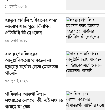
১২ জুলাই ২০২৬
হরমুজ প্রণালি ও ইরানের বন্দর
আব্বাস শহর ঘুরে বিবিসির
প্রতিনিধি কী দেখলেন
০৪ জুলাই ২০২৬
বাবার শেষবিদায়ের
আনুষ্ঠানিকতায় থাকছেন না
ইরানের সর্বোচ্চ নেতা মোজতবা
খামেনি
০৩ জুলাই ২০২৬
পাকিস্তান-আফগানিস্তান
সংঘাতের নেপথ্যে কী, এই সংঘাত
থামছে না কেন