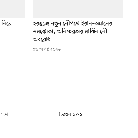
ি নিয়ে
হরমুজে নতুন নৌপথে ইরান–ওমানের
সমঝোতা, অনিশ্চয়তায় মার্কিন নৌ
অবরোধ
০৬ আগস্ট ২০২৬
ধুসভা
চিরন্তন ১৯৭১