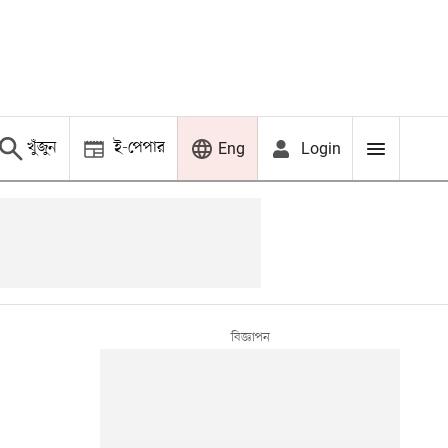
খুঁজুন
ই-পেপার
Login
Eng