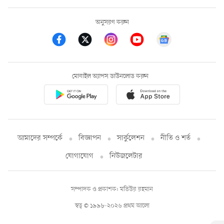
অনুসরণ করুন
মোবাইল অ্যাপস ডাউনলোড করুন
আমাদের সম্পর্কে
বিজ্ঞাপন
সার্কুলেশন
নীতি ও শর্ত
যোগাযোগ
নিউজলেটার
সম্পাদক ও প্রকাশক: মতিউর রহমান
স্বত্ব © ১৯৯৮-২০২৬ প্রথম আলো