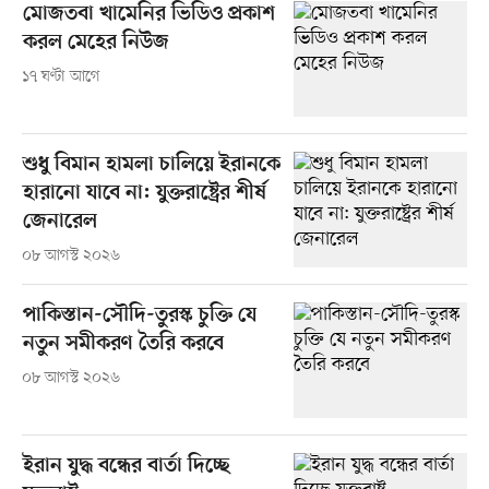
মোজতবা খামেনির ভিডিও প্রকাশ
করল মেহের নিউজ
১৭ ঘণ্টা আগে
শুধু বিমান হামলা চালিয়ে ইরানকে
হারানো যাবে না: যুক্তরাষ্ট্রের শীর্ষ
জেনারেল
০৮ আগস্ট ২০২৬
পাকিস্তান-সৌদি-তুরস্ক চুক্তি যে
নতুন সমীকরণ তৈরি করবে
০৮ আগস্ট ২০২৬
ইরান যুদ্ধ বন্ধের বার্তা দিচ্ছে