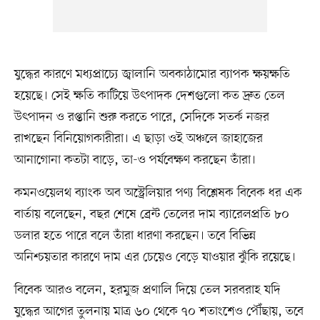
যুদ্ধের কারণে মধ্যপ্রাচ্যে জ্বালানি অবকাঠামোর ব্যাপক ক্ষয়ক্ষতি
হয়েছে। সেই ক্ষতি কাটিয়ে উৎপাদক দেশগুলো কত দ্রুত তেল
উৎপাদন ও রপ্তানি শুরু করতে পারে, সেদিকে সতর্ক নজর
রাখছেন বিনিয়োগকারীরা। এ ছাড়া ওই অঞ্চলে জাহাজের
আনাগোনা কতটা বাড়ে, তা-ও পর্যবেক্ষণ করছেন তাঁরা।
কমনওয়েলথ ব্যাংক অব অস্ট্রেলিয়ার পণ্য বিশ্লেষক বিবেক ধর এক
বার্তায় বলেছেন, বছর শেষে ব্রেন্ট তেলের দাম ব্যারেলপ্রতি ৮০
ডলার হতে পারে বলে তাঁরা ধারণা করছেন। তবে বিভিন্ন
অনিশ্চয়তার কারণে দাম এর চেয়েও বেড়ে যাওয়ার ঝুঁকি রয়েছে।
বিবেক আরও বলেন, হরমুজ প্রণালি দিয়ে তেল সরবরাহ যদি
যুদ্ধের আগের তুলনায় মাত্র ৬০ থেকে ৭০ শতাংশেও পৌঁছায়, তবে