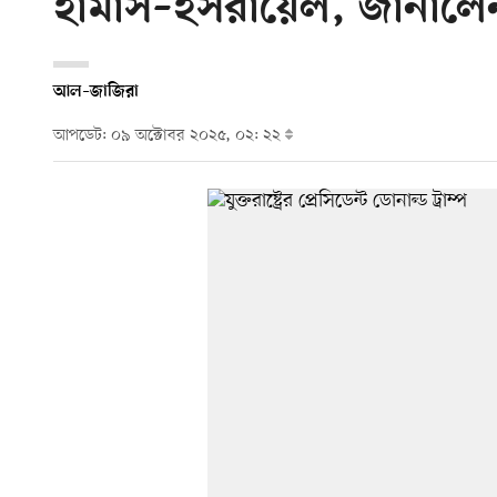
হামাস–ইসরায়েল, জানালেন ট
আল–জাজিরা
আপডেট: ০৯ অক্টোবর ২০২৫, ০২: ২২