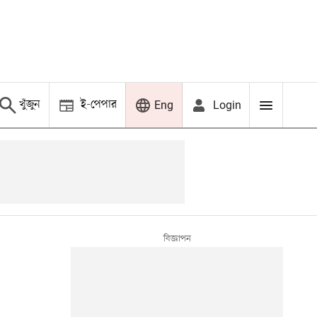
খুঁজুন
ই-পেপার
Login
Eng