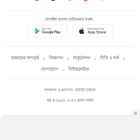
মোবাইল অ্যাপস ডাউনলোড করুন
আমাদের সম্পর্কে
বিজ্ঞাপন
সার্কুলেশন
নীতি ও শর্ত
যোগাযোগ
নিউজলেটার
সম্পাদক ও প্রকাশক: মতিউর রহমান
স্বত্ব © ১৯৯৮-২০২৬ প্রথম আলো
By using this site, you agree to our
Privacy Policy
.
OK