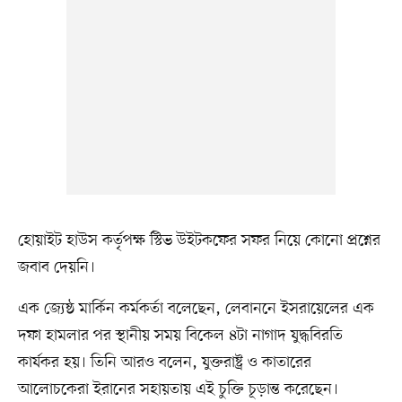
হোয়াইট হাউস কর্তৃপক্ষ স্টিভ উইটকফের সফর নিয়ে কোনো প্রশ্নের
জবাব দেয়নি।
এক জ্যেষ্ঠ মার্কিন কর্মকর্তা বলেছেন, লেবাননে ইসরায়েলের এক
দফা হামলার পর স্থানীয় সময় বিকেল ৪টা নাগাদ যুদ্ধবিরতি
কার্যকর হয়। তিনি আরও বলেন, যুক্তরাষ্ট্র ও কাতারের
আলোচকেরা ইরানের সহায়তায় এই চুক্তি চূড়ান্ত করেছেন।