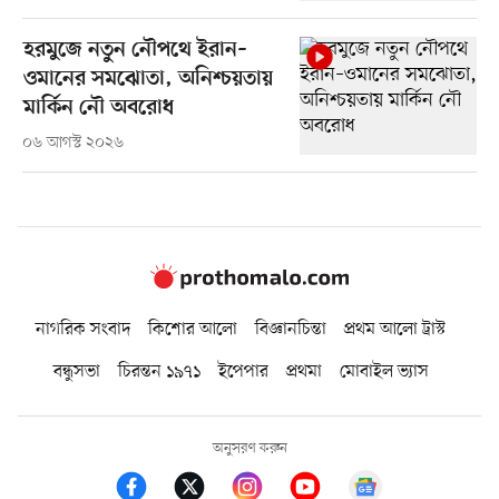
হরমুজে নতুন নৌপথে ইরান–
ওমানের সমঝোতা, অনিশ্চয়তায়
মার্কিন নৌ অবরোধ
০৬ আগস্ট ২০২৬
নাগরিক সংবাদ
কিশোর আলো
বিজ্ঞানচিন্তা
প্রথম আলো ট্রাস্ট
বন্ধুসভা
চিরন্তন ১৯৭১
ইপেপার
প্রথমা
মোবাইল ভ্যাস
অনুসরণ করুন