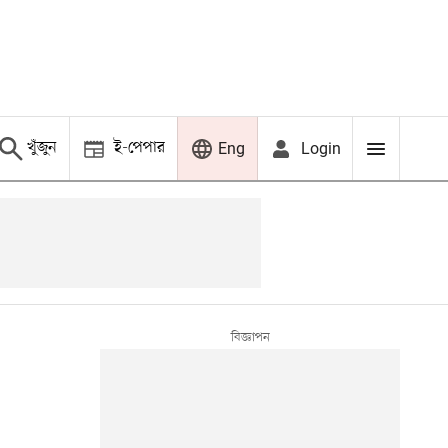
খুঁজুন
ই-পেপার
Login
Eng