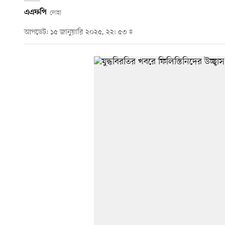
এএফপি
দোহা
আপডেট: ১৫ জানুয়ারি ২০২৫, ২২: ৫৩