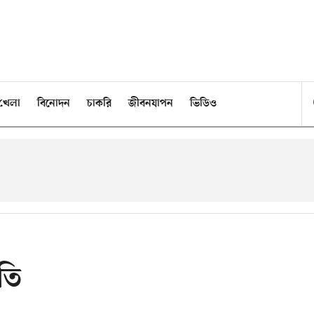
খেলা
বিনোদন
চাকরি
জীবনযাপন
ভিডিও
তি