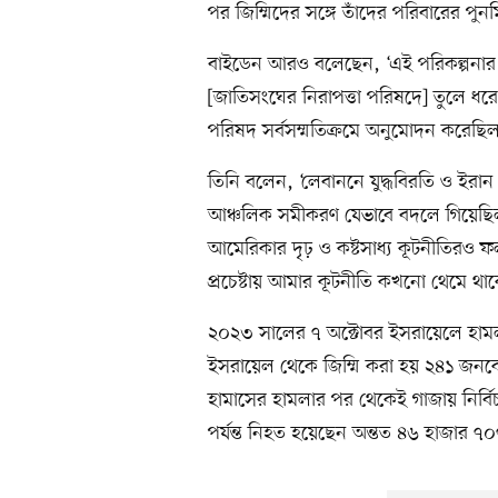
পর জিম্মিদের সঙ্গে তাঁদের পরিবারের পুনর
বাইডেন আরও বলেছেন, ‘এই পরিকল্পনার স
[জাতিসংঘের নিরাপত্তা পরিষদে] তুলে ধর
পরিষদ সর্বসম্মতিক্রমে অনুমোদন করেছিল
তিনি বলেন, ‘লেবাননে যুদ্ধবিরতি ও ইরান
আঞ্চলিক সমীকরণ যেভাবে বদলে গিয়েছি
আমেরিকার দৃঢ় ও কষ্টসাধ্য কূটনীতিরও ফ
প্রচেষ্টায় আমার কূটনীতি কখনো থেমে থাক
২০২৩ সালের ৭ অক্টোবর ইসরায়েলে হাম
ইসরায়েল থেকে জিম্মি করা হয় ২৪১ জনকে
হামাসের হামলার পর থেকেই গাজায় নির্ব
পর্যন্ত নিহত হয়েছেন অন্তত ৪৬ হাজার ৭