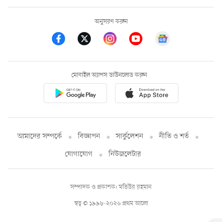
অনুসরণ করুন
মোবাইল অ্যাপস ডাউনলোড করুন
আমাদের সম্পর্কে
বিজ্ঞাপন
সার্কুলেশন
নীতি ও শর্ত
যোগাযোগ
নিউজলেটার
সম্পাদক ও প্রকাশক: মতিউর রহমান
স্বত্ব © ১৯৯৮-২০২৬ প্রথম আলো