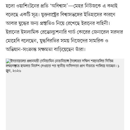
হলো ওয়াশিংটনের প্রতি ‘অবিশ্বাস’—মেহর নিউজকে এ কথাই
বলেছে একটি সূত্র। যুক্তরাষ্ট্রের বিশ্বাসভঙ্গের ইতিহাসের কারণে
আবার যুদ্ধের জন্য প্রস্তুতিও নিয়ে রেখেছে ইরানের বাহিনী।
ইরানের ইসলামিক রেভোল্যুশনারি গার্ড কোরের জেনারেল সরদার
মোহেবি বলেছেন, যুদ্ধবিরতির সময় নিজেদের সামরিক ও
অভিযান–সংক্রান্ত সক্ষমতা বাড়িয়েছেন তাঁরা।