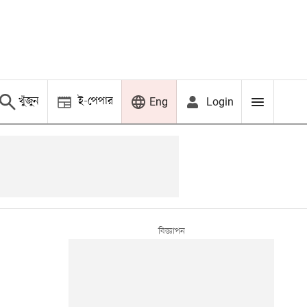
খুঁজুন
ই-পেপার
Login
Eng