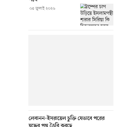
০৫ জুলাই ২০২৬
লেবানন-ইসরায়েল চুক্তি যেভাবে পরের
যুদ্ধের পথ তৈরি করছে