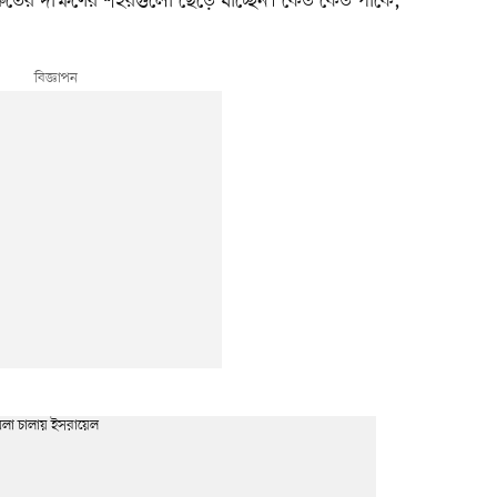
রুতের দক্ষিণের শহরগুলো ছেড়ে যাচ্ছেন। কেউ কেউ পার্কে,