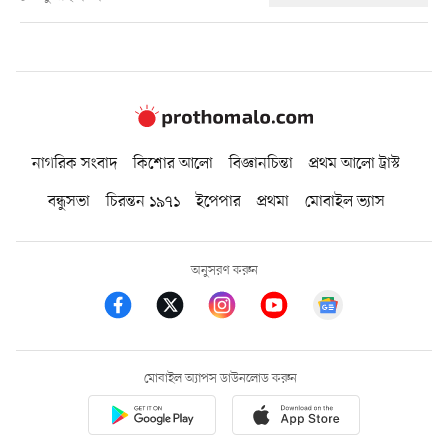
নাগরিক সংবাদ
কিশোর আলো
বিজ্ঞানচিন্তা
প্রথম আলো ট্রাস্ট
বন্ধুসভা
চিরন্তন ১৯৭১
ইপেপার
প্রথমা
মোবাইল ভ্যাস
অনুসরণ করুন
মোবাইল অ্যাপস ডাউনলোড করুন