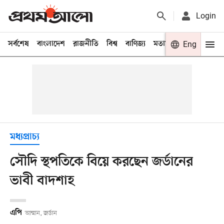
Login
সর্বশেষ
বাংলাদেশ
রাজনীতি
বিশ্ব
বাণিজ্য
মতামত
খেলা
Eng
বিনো
মধ্যপ্রাচ্য
সৌদি স্থপতিকে বিয়ে করছেন জর্ডানের
ভাবী বাদশাহ
এপি
আম্মান, জর্ডান