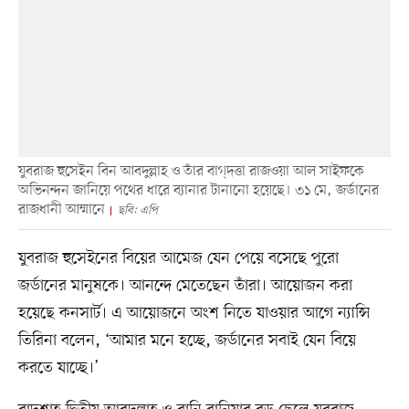
যুবরাজ হুসেইন বিন আবদুল্লাহ ও তাঁর বাগ্‌দত্তা রাজওয়া আল সাইফকে
অভিনন্দন জানিয়ে পথের ধারে ব্যানার টানানো হয়েছে। ৩১ মে, জর্ডানের
রাজধানী আম্মানে
ছবি: এপি
যুবরাজ হুসেইনের বিয়ের আমেজ যেন পেয়ে বসেছে পুরো
জর্ডানের মানুষকে। আনন্দে মেতেছেন তাঁরা। আয়োজন করা
হয়েছে কনসার্ট। এ আয়োজনে অংশ নিতে যাওয়ার আগে ন্যান্সি
তিরিনা বলেন, ‘আমার মনে হচ্ছে, জর্ডানের সবাই যেন বিয়ে
করতে যাচ্ছে।’