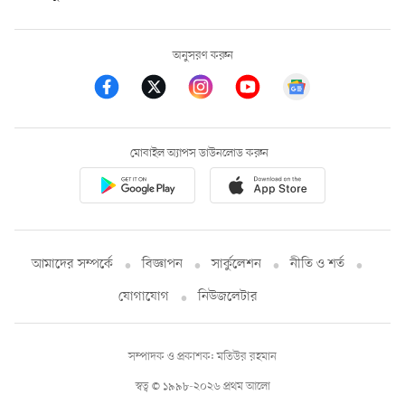
অনুসরণ করুন
মোবাইল অ্যাপস ডাউনলোড করুন
আমাদের সম্পর্কে
বিজ্ঞাপন
সার্কুলেশন
নীতি ও শর্ত
যোগাযোগ
নিউজলেটার
সম্পাদক ও প্রকাশক: মতিউর রহমান
স্বত্ব © ১৯৯৮-২০২৬ প্রথম আলো