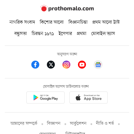
নাগরিক সংবাদ
কিশোর আলো
বিজ্ঞানচিন্তা
প্রথম আলো ট্রাস্ট
বন্ধুসভা
চিরন্তন ১৯৭১
ইপেপার
প্রথমা
মোবাইল ভ্যাস
অনুসরণ করুন
মোবাইল অ্যাপস ডাউনলোড করুন
আমাদের সম্পর্কে
বিজ্ঞাপন
সার্কুলেশন
নীতি ও শর্ত