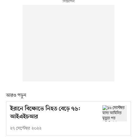
আরও পড়ুন
ইরানে বিক্ষোভে নিহত বেড়ে ৭৬:
আইএইচআর
২৭ সেপ্টেম্বর ২০২২