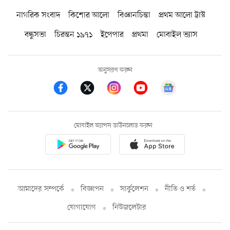
নাগরিক সংবাদ
কিশোর আলো
বিজ্ঞানচিন্তা
প্রথম আলো ট্রাস্ট
বন্ধুসভা
চিরন্তন ১৯৭১
ইপেপার
প্রথমা
মোবাইল ভ্যাস
অনুসরণ করুন
মোবাইল অ্যাপস ডাউনলোড করুন
আমাদের সম্পর্কে
বিজ্ঞাপন
সার্কুলেশন
নীতি ও শর্ত
যোগাযোগ
নিউজলেটার