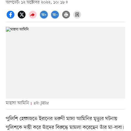
আপডেট: ১২ অক্টোবর ২০২২, ১০: ১৮
মাহসা আমিনি
ছবি: টুইটার
পুলিশি হেফাজতে ইরানের তরুণী মাসা আমিনির মৃত্যুর ঘটনায়
পুলিশকে দায়ী করে তাঁদের বিরুদ্ধে মামলা করেছেন তাঁর মা-বাবা।