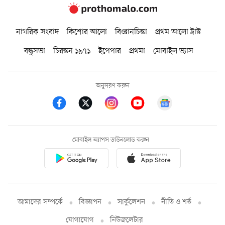
নাগরিক সংবাদ
কিশোর আলো
বিজ্ঞানচিন্তা
প্রথম আলো ট্রাস্ট
বন্ধুসভা
চিরন্তন ১৯৭১
ইপেপার
প্রথমা
মোবাইল ভ্যাস
অনুসরণ করুন
মোবাইল অ্যাপস ডাউনলোড করুন
আমাদের সম্পর্কে
বিজ্ঞাপন
সার্কুলেশন
নীতি ও শর্ত
যোগাযোগ
নিউজলেটার