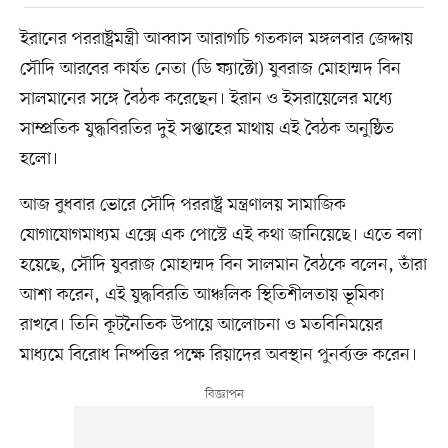
ইরানের পররাষ্ট্রমন্ত্রী আব্বাস আরাগচি গতকাল মঙ্গলবার জেদ্দায়
সৌদি আরবের কার্যত নেতা (ডি ফ্যাক্টো) যুবরাজ মোহাম্মদ বিন
সালমানের সঙ্গে বৈঠক করেছেন। ইরান ও ইসরায়েলের মধ্যে
সাম্প্রতিক যুদ্ধবিরতির দুই সপ্তাহের মাথায় এই বৈঠক অনুষ্ঠিত
হলো।
আজ বুধবার ভোরে সৌদি পররাষ্ট্র মন্ত্রণালয় সামাজিক
যোগাযোগমাধ্যম এক্সে এক পোস্টে এই কথা জানিয়েছে। এতে বলা
হয়েছে, সৌদি যুবরাজ মোহাম্মদ বিন সালমান বৈঠকে বলেন, তাঁরা
আশা করেন, এই যুদ্ধবিরতি আঞ্চলিক স্থিতিশীলতায় ভূমিকা
রাখবে। তিনি কূটনৈতিক উপায়ে আলোচনা ও মতবিনিময়ের
মাধ্যমে বিরোধ নিষ্পত্তির পক্ষে রিয়াদের অবস্থান পুনর্ব্যক্ত করেন।