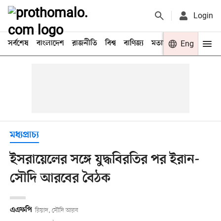
Login
সর্বশেষ
বাংলাদেশ
রাজনীতি
বিশ্ব
বাণিজ্য
মতামত
খেলা
Eng
বিনো
মধ্যপ্রাচ্য
ইসরায়েলের সঙ্গে যুদ্ধবিরতির পর ইরান-
সৌদি আরবের বৈঠক
এএফপি
রিয়াদ, সৌদি আরব