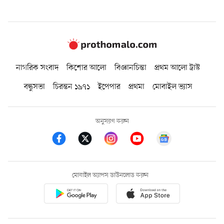
নাগরিক সংবাদ
কিশোর আলো
বিজ্ঞানচিন্তা
প্রথম আলো ট্রাস্ট
বন্ধুসভা
চিরন্তন ১৯৭১
ইপেপার
প্রথমা
মোবাইল ভ্যাস
অনুসরণ করুন
মোবাইল অ্যাপস ডাউনলোড করুন