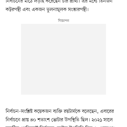
নির্বাচনের মাঠে লড়াই করেছেন চার প্রার্থী। এর মধ্যে তিনজন
কট্টরপন্থী এবং একজন তুলনামূলক সংস্কারপন্থী।
নির্বাচন–সংশ্লিষ্ট কয়েকজন ব্যক্তি রয়টার্সকে বলেছেন, এবারের
নির্বাচনে প্রায় ৪০ শতাংশ ভোটার উপস্থিতি ছিল। ২০২১ সালে