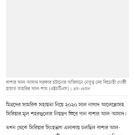
বাশার আল-আসাদ সরকার হটানোর অভিযানে নেতৃত্ব দেয় বিদ্রোহী গোষ্ঠী
হায়াত তাহরির আল-শাম (এইচটিএস)
ছবি: রয়টার্স
মিত্রদের সামরিক সহায়তা নিয়ে ২০২০ সাল নাগাদ আলেপ্পোসহ
সিরিয়ার মূল শহরগুলোর নিয়ন্ত্রণ ফিরে পান বাশার আল-আসাদ।
তখন থেকে সিরিয়ার সিংহভাগ এলাকায় চলছিল বাশার আল-