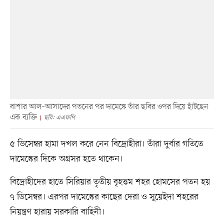
বাশার আল–আসাদের পতনের পর দামেস্কে তাঁর ছবির ওপর দিয়ে হাঁটছেন
এক ব্যক্তি
ছবি: এএফপি
৫ ডিসেম্বর হামা দখল করে নেন বিদ্রোহীরা। তাঁরা দুর্বার গতিতে
দামেস্কের দিকে অগ্রসর হতে থাকেন।
বিদ্রোহীদের হাতে সিরিয়ার তৃতীয় বৃহত্তম শহর হোমসের পতন হয়
৭ ডিসেম্বর। এরপর দামেস্কের কাছের দেরা ও সুয়েইদা শহরের
নিয়ন্ত্রণ হারায় সরকারি বাহিনী।