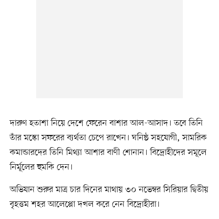
দারুণ হতাশা নিয়ে দেশে ফেরেন বাশার আল-আসাদ। তবে তিনি
তাঁর মস্কো সফরের ব্যর্থতা চেপে রাখেন। ঘনিষ্ঠ সহযোগী, সামরিক
কমান্ডারদের তিনি মিথ্যা আশার বাণী শোনান। বিদ্রোহীদের সমূলে
নির্মূলের হুমকি দেন।
অভিযান শুরুর মাত্র চার দিনের মাথায় ৩০ নভেম্বর সিরিয়ার দ্বিতীয়
বৃহত্তম শহর আলেপ্পো দখল করে নেন বিদ্রোহীরা।