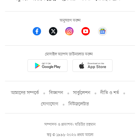
অনুসরণ করুন
মোবাইল অ্যাপস ডাউনলোড করুন
আমাদের সম্পর্কে
বিজ্ঞাপন
সার্কুলেশন
নীতি ও শর্ত
যোগাযোগ
নিউজলেটার
সম্পাদক ও প্রকাশক: মতিউর রহমান
স্বত্ব © ১৯৯৮-২০২৬ প্রথম আলো