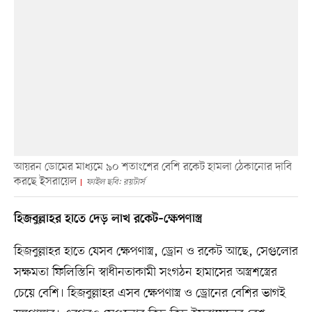
আয়রন ডোমের মাধ্যমে ৯০ শতাংশের বেশি রকেট হামলা ঠেকানোর দাবি
করছে ইসরায়েল
ফাইল ছবি: রয়টার্স
হিজবুল্লাহর হাতে দেড় লাখ রকেট–ক্ষেপণাস্ত্র
হিজবুল্লাহর হাতে যেসব ক্ষেপণাস্ত্র, ড্রোন ও রকেট আছে, সেগুলোর
সক্ষমতা ফিলিস্তিনি স্বাধীনতাকামী সংগঠন হামাসের অস্ত্রশস্ত্রের
চেয়ে বেশি। হিজবুল্লাহর এসব ক্ষেপণাস্ত্র ও ড্রোনের বেশির ভাগই