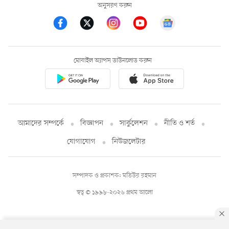
অনুসরণ করুন
মোবাইল অ্যাপস ডাউনলোড করুন
আমাদের সম্পর্কে
বিজ্ঞাপন
সার্কুলেশন
নীতি ও শর্ত
যোগাযোগ
নিউজলেটার
সম্পাদক ও প্রকাশক: মতিউর রহমান
স্বত্ব © ১৯৯৮-২০২৬ প্রথম আলো