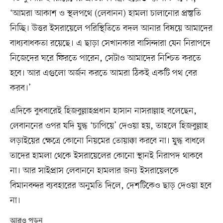
‘আমরা আকাশ ও স্থলপথে (লেবানন) হামলা চালানোর প্রস্তুতি
নিচ্ছি। উত্তর ইসরায়েলে পরিস্থিতিতে বদল আনার বিষয়ে আমাদের
বাধ্যবাধকতা রয়েছে। এ ছাড়া সেখানকার বাসিন্দারা যেন নিরাপদে
নিজেদের ঘরে ফিরতে পারেন, সেটাও আমাদের নিশ্চিত করতে
হবে। আর এগুলো অর্জন করতে আমরা ঠিকই একটি পথ বের
করব।’
এদিকে বুধবারেই হিজবুল্লাহপ্রধান হাসান নাসরাল্লাহ বলেছেন,
লেবাননের ওপর যদি যুদ্ধ ‘চাপিয়ে’ দেওয়া হয়, তাহলে হিজবুল্লাহ
লড়াইয়ের ক্ষেত্রে কোনো নিয়মের তোয়াক্কা করবে না। যু্দ্ধ বাধলে
তাদের হামলা থেকে ইসরায়েলের কোনো স্থানই নিরাপদ থাকবে
না। আর সাইপ্রাস লেবাননে হামলার জন্য ইসরায়েলকে
বিমানবন্দর ব্যবহারের অনুমতি দিলে, দেশটিকেও ছাড় দেওয়া হবে
না।
আরও পড়ুন