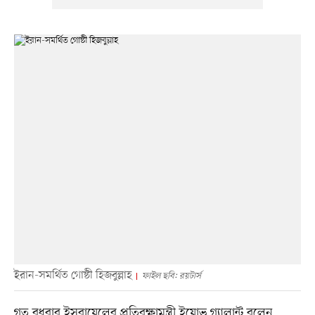
ইরান-সমর্থিত গোষ্ঠী হিজবুল্লাহ
ফাইল ছবি: রয়টার্স
গত বুধবার ইসরায়েলের প্রতিরক্ষামন্ত্রী ইয়োভ গ্যালান্ট বলেন,