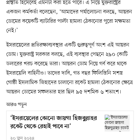
প্রস্তুতি হিসেবেই এমনটা করা হতে পারে। এ নিয়ে যুক্তরাষ্ট্রের
একজন কর্মকর্তা বলেছেন, ‘আমাদের পর্যালোচনা বলছে, আয়রন
ডোমের কয়েকটি ব্যাটারির পাল্টা হামলা ঠেকানোর পুরো সক্ষমতা
নেই।’
ইসরায়েলের প্রতিরক্ষাব্যবস্থার একটি গুরুত্বপূর্ণ অংশ এই আয়রন
ডোম। যুক্তরাষ্ট্র সরকার বলছে, এই ব্যবস্থার পেছনে ২৯০ কোটি
ডলারের খরচ করেছে তারা। আয়রন ডোম নিয়ে গর্ব করে থাকে
ইসরায়েলি বাহিনীও। তাদের দাবি, গত বছর ফিলিস্তিনি সশস্ত্র
গোষ্ঠী ইসলামিক জিহাদের চালানো রকেট হামলা ঠেকানোর ক্ষেত্রে
আয়রন ডোমের সফলতার হার ছিল ৯৫ দশমিক ৬ শতাংশ।
আরও পড়ুন
‘ইসরায়েলের কোনো জায়গা হিজবুল্লাহর
রকেট থেকে রেহাই পাবে না’
২০ জুন ২০২৪