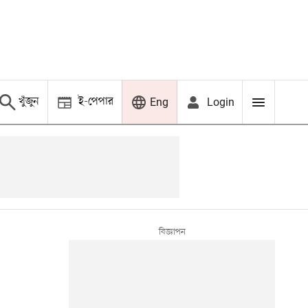
খুঁজুন
ই-পেপার
Login
Eng