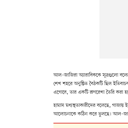
আল–জাজিরা অ্যারাবিককে সূত্রগুলো ব
শেখ শহরে অনুষ্ঠিত বৈঠকটি ছিল ইতিবা
এগোবে, তার একটি রূপরেখা তৈরি করা হ
হামাস মধ্যস্থতাকারীদের বলেছে, গাজায় ইস
আলোচনাকে কঠিন করে তুলছে। আল–জাজির