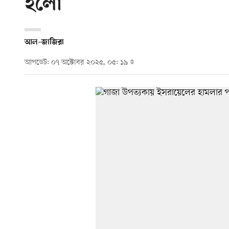
হলো
আল–জাজিরা
আপডেট: ০৭ অক্টোবর ২০২৫, ০৫: ১৯