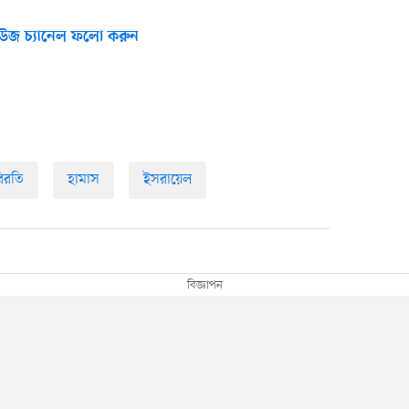
উজ চ্যানেল ফলো করুন
বিরতি
হামাস
ইসরায়েল