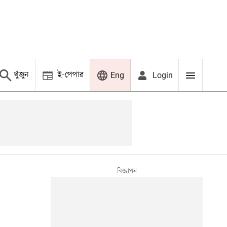
খুঁজুন
ই-পেপার
Login
Eng