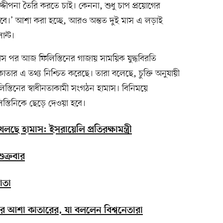
দ্দীপনা তৈরি করতে চাই। কেননা, শুধু চাপ প্রয়োগের
বে।’ আশা করা হচ্ছে, আরও অন্তত দুই মাস এ লড়াই
ন্ট।
মাস পর আজ ফিলিস্তিনের গাজায় সাময়িক যুদ্ধবিরতি
ী কাতার এ তথ্য নিশ্চিত করেছে। তারা বলেছে, চুক্তি অনুযায়ী
িস্তিনের স্বাধীনতাকামী সংগঠন হামাস। বিনিময়ে
িস্তিনিকে ছেড়ে দেওয়া হবে।
খেলছে হামাস: ইসরায়েলি প্রতিরক্ষামন্ত্রী
ুক্রবার
োতা
িরতির আশা কাতারের, যা বললেন বিশ্বনেতারা