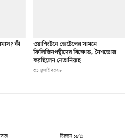
হামাস? কী
ওয়াশিংটনে হোটেলের সামনে
ফিলিস্তিনপন্থীদের বিক্ষোভ, নৈশভোজ
করছিলেন নেতানিয়াহু
৩১ জুলাই ২০২৬
ধুসভা
চিরন্তন ১৯৭১