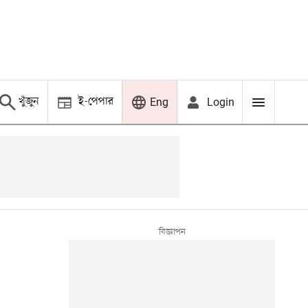
খুঁজুন
ই-পেপার
Login
Eng